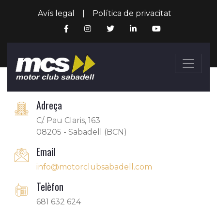
Avís legal
|
Política de privacitat
Adreça
C/. Pau Claris, 163
08205 - Sabadell (BCN)
Email
info@motorclubsabadell.com
Telèfon
681 632 624