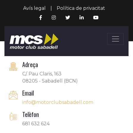
Avís legal
|
Política de privacitat
Adreça
C/. Pau Claris, 163
08205 - Sabadell (BCN)
Email
info@motorclubsabadell.com
Telèfon
681 632 624