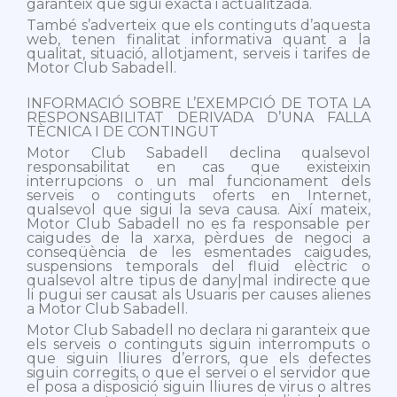
garanteix que sigui exacta i actualitzada.
També s’adverteix que els continguts d’aquesta
web, tenen finalitat informativa quant a la
qualitat, situació, allotjament, serveis i tarifes de
Motor Club Sabadell.
INFORMACIÓ SOBRE L’EXEMPCIÓ DE TOTA LA
RESPONSABILITAT DERIVADA D’UNA FALLA
TÈCNICA I DE CONTINGUT
Motor Club Sabadell declina qualsevol
responsabilitat en cas que existeixin
interrupcions o un mal funcionament dels
serveis o continguts oferts en Internet,
qualsevol que sigui la seva causa. Així mateix,
Motor Club Sabadell no es fa responsable per
caigudes de la xarxa, pèrdues de negoci a
conseqüència de les esmentades caigudes,
suspensions temporals del fluid elèctric o
qualsevol altre tipus de dany|mal indirecte que
li pugui ser causat als Usuaris per causes alienes
a Motor Club Sabadell.
Motor Club Sabadell no declara ni garanteix que
els serveis o continguts siguin interromputs o
que siguin lliures d’errors, que els defectes
siguin corregits, o que el servei o el servidor que
el posa a disposició siguin lliures de virus o altres