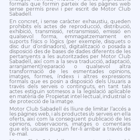
formals que formin parteix de les pàgines web
sense permís previ i per escrit de Motor Club
Sabadell.
En concret, i sense caràcter exhaustiu, queden
prohibits els actes de reproducció, distribució,
exhibició, transmissió, retransmissió, emissió en
qualsevol forma, emmagatzemament en
suports físics o lògics (per exemple, disquets o
disc dur d’ordinadors), digitalització o posada a
disposició des de bases de dades diferents de les
pertanyents a les autoritzades per Motor Club
Sabadell, així com a la seva traducció, adaptació,
arranjament|reparació o qualsevol altra
transformació de les esmentades opinions,
imatges, formes, índexs i altres expressions
formals que es posin a disposició dels Usuaris a
través dels serveis o continguts, en tant tals
actes estiguin sotmesos a la legislació aplicable
en matèria de Propietat intel·lectual, industrial o
de protecció de la imatge.
Motor Club Sabadell és lliure de limitar l’accés a
les pàgines web, i als productes i/o serveis en ella
oferts, així com la consegüent publicació de les
opinions, observacions, imatges o comentaris
que els usuaris puguin fer-li arribar a través de
l’e-mail.