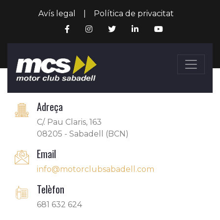
Avís legal
|
Política de privacitat
Adreça
C/. Pau Claris, 163
08205 - Sabadell (BCN)
Email
info@motorclubsabadell.com
Telèfon
681 632 624