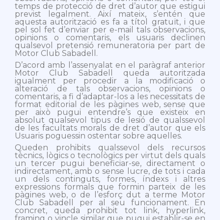
temps de protecció de dret d’autor que estigui
previst legalment. Així mateix, s’entén que
aquesta autorització es fa a títol gratuït, i que
pel sol fet d’enviar per e-mail tals observacions,
opinions o comentaris, els usuaris declinen
qualsevol pretensió remuneratoria per part de
Motor Club Sabadell.
D’acord amb l’assenyalat en el paràgraf anterior
Motor Club Sabadell queda autoritzada
igualment per procedir a la modificació o
alteració de tals observacions, opinions o
comentaris, a fi d’adaptar-los a les necessitats de
format editorial de les pàgines web, sense que
per això pugui entendre’s que existeix en
absolut qualsevol tipus de lesió de qualssevol
de les facultats morals de dret d’autor que els
Usuaris poguessin ostentar sobre aquelles.
Queden prohibits qualssevol dels recursos
tècnics, lògics o tecnològics per virtut dels quals
un tercer pugui beneficiar-se, directament o
indirectament, amb o sense lucre, de tots i cada
un dels continguts, formes, índexs i altres
expressions formals que formin parteix de les
pàgines web, o de l’esforç dut a terme Motor
Club Sabadell per al seu funcionament. En
concret, queda prohibit tot link, hyperlink,
framing o vincle similar que pugui establir-se en