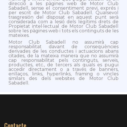
direcció a les pàgines web de Motor Club
Sabadell, sense el consentiment previ, exprés i
per escrit de Motor Club Sabadell. Qualsevol
trasgresión del disposat en aquest punt serà
considerada com a lesió dels legítims drets de
Propietat intel·lectual de Motor Club Sabadell
sobre les pàgines web i tots els continguts de les
mateixes.
Motor Club Sabadell no assumirà cap
responsabilitat davant de conseqüències
derivades de les conductes i actuacions abans
citades, de la mateixa manera que no assumirà
cap responsabilitat pels continguts, serveis,
productes, etc., de tercers als quals es pugui
accedir directament o a través de banners,
enllaços, links, hyperlinks, framing o vincles
similars des dels websites de Motor Club
Sabadell.
Contacte