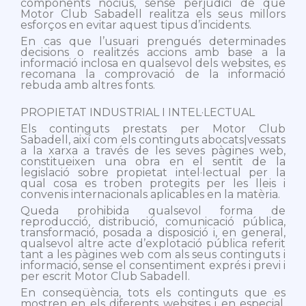
components nocius, sense perjudici de que
Motor Club Sabadell realitza els seus millors
esforços en evitar aquest tipus d’incidents.
En cas que l’usuari prengués determinades
decisions o realitzés accions amb base a la
informació inclosa en qualsevol dels websites, es
recomana la comprovació de la informació
rebuda amb altres fonts.
PROPIETAT INDUSTRIAL I INTEL·LECTUAL
Els continguts prestats per Motor Club
Sabadell, així com els continguts abocats|vessats
a la xarxa a través de les seves pàgines web,
constitueixen una obra en el sentit de la
legislació sobre propietat intel·lectual per la
qual cosa es troben protegits per les lleis i
convenis internacionals aplicables en la matèria.
Queda prohibida qualsevol forma de
reproducció, distribució, comunicació pública,
transformació, posada a disposició i, en general,
qualsevol altre acte d’explotació pública referit
tant a les pàgines web com als seus continguts i
informació, sense el consentiment exprés i previ i
per escrit Motor Club Sabadell.
En conseqüència, tots els continguts que es
mostren en els diferents websites i en especial,