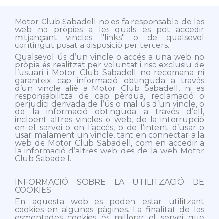
Motor Club Sabadell no es fa responsable de les
web no pròpies a les quals es pot accedir
mitjançant vincles "links" o de qualsevol
contingut posat a disposició per tercers.
Qualsevol ús d’un vincle o accés a una web no
pròpia és realitzat per voluntat i risc exclusiu de
l’usuari i Motor Club Sabadell no recomana ni
garanteix cap informació obtinguda a través
d’un vincle aliè a Motor Club Sabadell, ni es
responsabilitza de cap pèrdua, reclamació o
perjudici derivada de l’ús o mal ús d’un vincle, o
de la informació obtinguda a través d’ell,
incloent altres vincles o web, de la interrupció
en el servei o en l’accés, o de l’intent d’usar o
usar malament un vincle, tant en connectar a la
web de Motor Club Sabadell, com en accedir a
la informació d’altres web des de la web Motor
Club Sabadell.
INFORMACIÓ SOBRE LA UTILITZACIÓ DE
COOKIES
En aquesta web es poden estar utilitzant
cookies en algunes pàgines. La finalitat de les
esmentades cookies és millorar el servei que