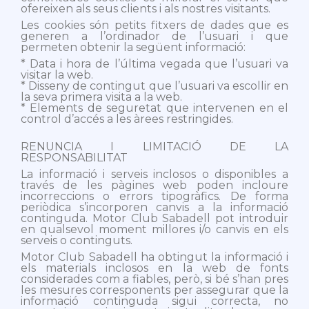
ofereixen als seus clients i als nostres visitants.
Les cookies són petits fitxers de dades que es
generen a l’ordinador de l’usuari i que
permeten obtenir la següent informació:
* Data i hora de l’última vegada que l’usuari va
visitar la web.
* Disseny de contingut que l’usuari va escollir en
la seva primera visita a la web.
* Elements de seguretat que intervenen en el
control d’accés a les àrees restringides.
RENUNCIA I LIMITACIÓ DE LA
RESPONSABILITAT
La informació i serveis inclosos o disponibles a
través de les pàgines web poden incloure
incorreccions o errors tipogràfics. De forma
periòdica s’incorporen canvis a la informació
continguda. Motor Club Sabadell pot introduir
en qualsevol moment millores i/o canvis en els
serveis o continguts.
Motor Club Sabadell ha obtingut la informació i
els materials inclosos en la web de fonts
considerades com a fiables, però, si bé s’han pres
les mesures corresponents per assegurar que la
informació continguda sigui correcta, no