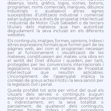
dissenys, texts, gràfics, logos, icones, botons,
programari, noms comercials, marques, dibuixos
industrials o qualssevol altres signes
susceptibles d’utilització industrial i comercial
estan subjectes a drets de propietat intel·lectual
i industrial de Motor Club Sabadell o de tercers
titulars dels mateixos que han autoritzat
degudament la seva inclusió en els diferents
websites.
Els continguts, imatges, formes, opinions, índexs i
altres expressions formals que formin part de les
pàgines web, així com el programari necessari
per al funcionament i visualització de les
mateixes, constitueixen així mateix una obra en
el sentit del Dret d’Autor i queden, per tant,
protegides per les convencions internacionals i
legislacions nacionals en matèria de Propietat
intel·lectual que resultin aplicables.
L’incompliment de l’assenyalat implica la
comissió de greus actes il·lícits i la seva sanció per
la legislació civil i penal.
Queda prohibit tot acte per virtut del qual els
Usuaris dels serveis o continguts puguin
explotar o servir-se comercialment, directament
o indirectament, en la seva totalitat o
parcialment, de qualsevol dels continguts,
imatges, formes, índexs i altres expressions