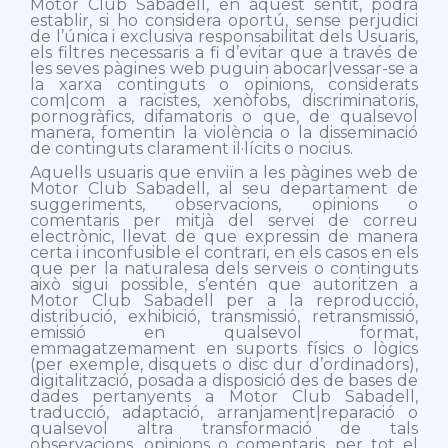
Motor Club Sabadell, en aquest sentit, podrà
establir, si ho considera oportú, sense perjudici
de l’única i exclusiva responsabilitat dels Usuaris,
els filtres necessaris a fi d’evitar que a través de
les seves pàgines web puguin abocar|vessar-se a
la xarxa continguts o opinions, considerats
com|com a racistes, xenòfobs, discriminatoris,
pornogràfics, difamatoris o que, de qualsevol
manera, fomentin la violència o la disseminació
de continguts clarament il·lícits o nocius.
Aquells usuaris que enviïn a les pàgines web de
Motor Club Sabadell, al seu departament de
suggeriments, observacions, opinions o
comentaris per mitjà del servei de correu
electrònic, llevat de que expressin de manera
certa i inconfusible el contrari, en els casos en els
que per la naturalesa dels serveis o continguts
això sigui possible, s’entén que autoritzen a
Motor Club Sabadell per a la reproducció,
distribució, exhibició, transmissió, retransmissió,
emissió en qualsevol format,
emmagatzemament en suports físics o lògics
(per exemple, disquets o disc dur d’ordinadors),
digitalització, posada a disposició des de bases de
dades pertanyents a Motor Club Sabadell,
traducció, adaptació, arranjament|reparació o
qualsevol altra transformació de tals
observacions, opinions o comentaris, per tot el