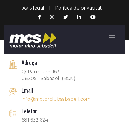
Avís legal
|
Política de privacitat
Adreça
C/. Pau Claris, 163
08205 - Sabadell (BCN)
Email
info@motorclubsabadell.com
Telèfon
681 632 624