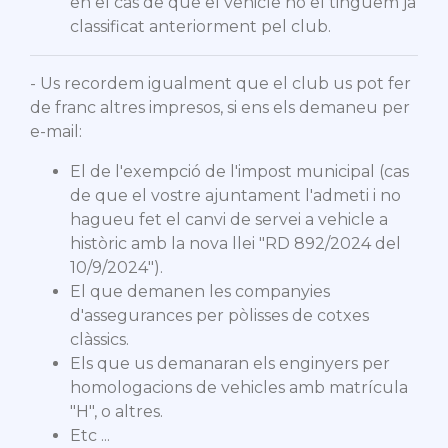
en el cas de que el vehicle no el tinguem ja
classificat anteriorment pel club.
- Us recordem igualment que el club us pot fer
de franc altres impresos, si ens els demaneu per
e-mail:
El de l'exempció de l'impost municipal (cas
de que el vostre ajuntament l'admeti i no
hagueu fet el canvi de servei a vehicle a
històric amb la nova llei "
RD 892/2024 del
10/9/2024
").
El que demanen les companyies
d'assegurances per pòlisses de cotxes
clàssics.
Els que us demanaran els enginyers per
homologacions de vehicles amb matrícula
"H", o altres.
Etc ...