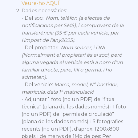
Veure-ho AQUÍ
Dades necessàries:
- Del soci:
Nom, telèfon (a efectes de
notificacions per SMS), i comprovant de la
transferència (35 € per cada vehicle, per
l'impost de l'any2025).
- Del propietari:
Nom sencer, i DNI
(Normalment el propietari és el soci, però
alguna vegada el vehicle està a nom d'un
familiar directe, pare, fill o germà, i ho
admeten).
- Del vehicle:
Marca, model, Nº bastidor,
matrícula, data 1ª matriculació
- Adjuntar 1 foto (no un PDF) de "fitxa
tècnica" (plana de les dades només) i 1 foto
(no un PDF) de "permís de circulació"
(plana de les dades només), i 5 fotografies
recents (no un PDF), d'aprox. 1200x800
pixels, i de menys de 1Mb de pes: Per