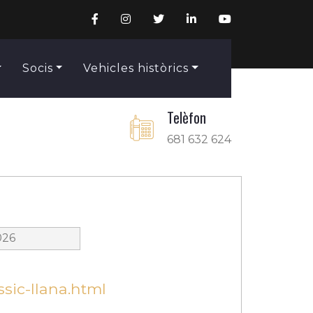
Socis
Vehicles històrics
Telèfon
681 632 624
026
sic-llana.html