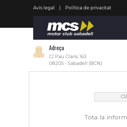
Avís legal
|
Política de privacitat
Adreça
C/. Pau Claris, 163
08205 - Sabadell (BCN)
Cl
Tota la inform