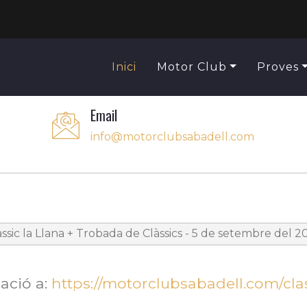
Inici
Motor Club
Proves
Email
info@motorclubsabadell.com
àssic la Llana + Trobada de Clàssics - 5 de setembre del 2
ació a:
https://motorclubsabadell.com/clas