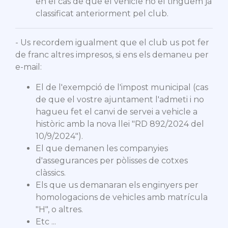
en el cas de que el vehicle no el tinguem ja
classificat anteriorment pel club.
- Us recordem igualment que el club us pot fer
de franc altres impresos, si ens els demaneu per
e-mail:
El de l'exempció de l'impost municipal (cas
de que el vostre ajuntament l'admeti i no
hagueu fet el canvi de servei a vehicle a
històric amb la nova llei "
RD 892/2024 del
10/9/2024
").
El que demanen les companyies
d'assegurances per pòlisses de cotxes
clàssics.
Els que us demanaran els enginyers per
homologacions de vehicles amb matrícula
"H", o altres.
Etc ...