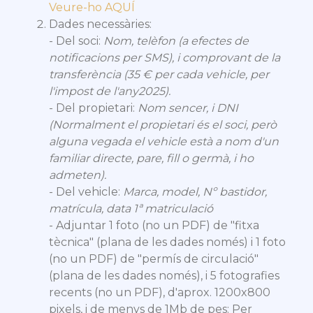
Veure-ho AQUÍ
Dades necessàries:
- Del soci:
Nom, telèfon (a efectes de
notificacions per SMS), i comprovant de la
transferència (35 € per cada vehicle, per
l'impost de l'any2025).
- Del propietari:
Nom sencer, i DNI
(Normalment el propietari és el soci, però
alguna vegada el vehicle està a nom d'un
familiar directe, pare, fill o germà, i ho
admeten).
- Del vehicle:
Marca, model, Nº bastidor,
matrícula, data 1ª matriculació
- Adjuntar 1 foto (no un PDF) de "fitxa
tècnica" (plana de les dades només) i 1 foto
(no un PDF) de "permís de circulació"
(plana de les dades només), i 5 fotografies
recents (no un PDF), d'aprox. 1200x800
pixels, i de menys de 1Mb de pes: Per