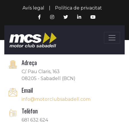
Avís legal
|
Política de privacitat
Adreça
C/. Pau Claris, 163
08205 - Sabadell (BCN)
Email
info@motorclubsabadell.com
Telèfon
681 632 624