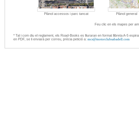
Plànol accessos i parc tancat
Plànol general
Feu clic en els mapes per amp
* Tal i com diu el reglament, els Road-Books es lliuraran en format llibreta A-5 espiral
en PDF, se li enviarà per correu, prècia petició a:
mcs@motorclubsabadell.com